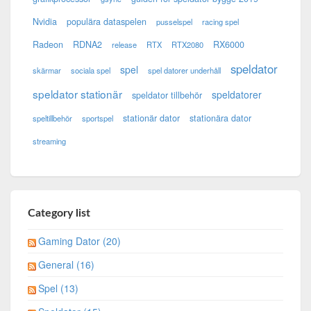
Nvidia
populära dataspelen
pusselspel
racing spel
Radeon
RDNA2
RX6000
release
RTX
RTX2080
speldator
spel
skärmar
sociala spel
spel datorer underhåll
speldator stationär
speldatorer
speldator tillbehör
stationär dator
stationära dator
speltillbehör
sportspel
streaming
Category list
Gaming Dator (20)
General (16)
Spel (13)