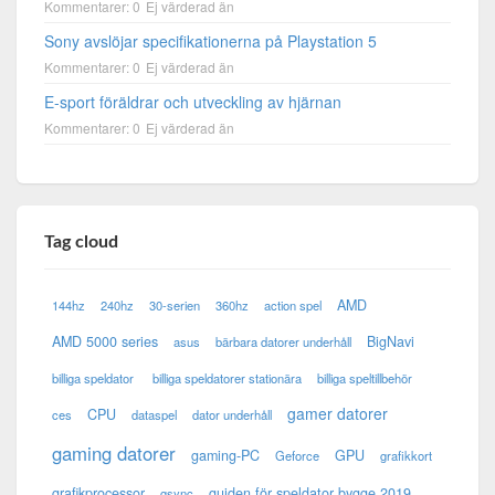
Kommentarer: 0
Ej värderad än
Sony avslöjar specifikationerna på Playstation 5
Kommentarer: 0
Ej värderad än
E-sport föräldrar och utveckling av hjärnan
Kommentarer: 0
Ej värderad än
Tag cloud
AMD
144hz
240hz
30-serien
360hz
action spel
AMD 5000 series
BigNavi
asus
bärbara datorer underhåll
billiga speldator
billiga speldatorer stationära
billiga speltillbehör
gamer datorer
CPU
ces
dataspel
dator underhåll
gaming datorer
gaming-PC
GPU
Geforce
grafikkort
grafikprocessor
guiden för speldator bygge 2019
gsync