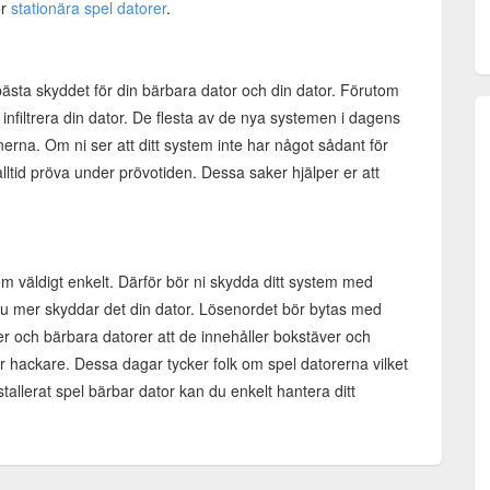
ör
stationära spel datorer
.
t bästa skyddet för din bärbara dator och din dator. Förutom
t infiltrera din dator. De flesta av de nya systemen i dagens
erna. Om ni ser att ditt system inte har något sådant för
alltid pröva under prövotiden. Dessa saker hjälper er att
 väldigt enkelt. Därför bör ni skydda ditt system med
 ju mer skyddar det din dator. Lösenordet bör bytas med
er och bärbara datorer att de innehåller bokstäver och
för hackare. Dessa dagar tycker folk om spel datorerna vilket
stallerat spel bärbar dator kan du enkelt hantera ditt