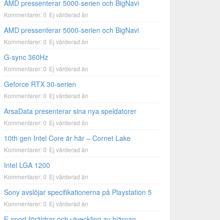
AMD pressenterar 5000-serien och BigNavi
Kommentarer: 0
Ej värderad än
AMD pressenterar 5000-serien och BigNavi
Kommentarer: 0
Ej värderad än
G-sync 360Hz
Kommentarer: 0
Ej värderad än
Geforce RTX 30-serien
Kommentarer: 0
Ej värderad än
ArsaData presenterar sina nya speldatorer
Kommentarer: 0
Ej värderad än
10th gen Intel Core är här – Cornet Lake
Kommentarer: 0
Ej värderad än
Intel LGA 1200
Kommentarer: 0
Ej värderad än
Sony avslöjar specifikationerna på Playstation 5
Kommentarer: 0
Ej värderad än
E-sport föräldrar och utveckling av hjärnan