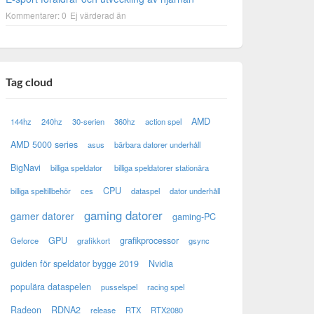
Kommentarer: 0
Ej värderad än
Tag cloud
AMD
144hz
240hz
30-serien
360hz
action spel
AMD 5000 series
asus
bärbara datorer underhåll
BigNavi
billiga speldator
billiga speldatorer stationära
CPU
billiga speltillbehör
ces
dataspel
dator underhåll
gaming datorer
gamer datorer
gaming-PC
GPU
grafikprocessor
Geforce
grafikkort
gsync
guiden för speldator bygge 2019
Nvidia
populära dataspelen
pusselspel
racing spel
Radeon
RDNA2
release
RTX
RTX2080