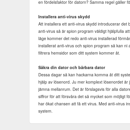
en fördelsfaktor för datorn? Samma regel gäller f
Installera anti-virus skydd
Att installera ett anti-virus skydd introducerar de
anti-virus så är spion program väldigt hjälpfulla at
läge kommer det redo anti-virus installerad förmån
installerat anti-virus och spion program så kan ni 
filtrera hemsidor som ditt system kommer åt.
Säkra din dator och bärbara dator
Dessa dagar så kan hackarna komma åt ditt system
hjälp av lösenord. Ju mer komplext lösenordet är
jämna mellanrum. Det är förslagsvis för alla dator
siffror för att försvåra det så mycket som möjligt 
har ökat chansen att få ett virus. Med anti-virus in
system.