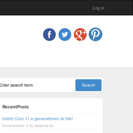
Log in
RecentPosts
Intel® Core 11:e generationen är här!
Kommentarer: 0
Ej värderad än