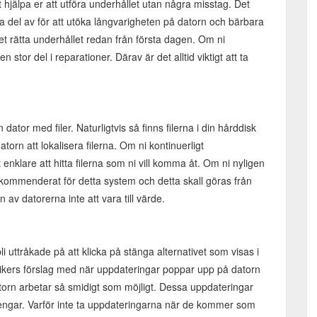
 hjälpa er att utföra underhållet utan några misstag. Det
a del av för att utöka långvarigheten på datorn och bärbara
t rätta underhållet redan från första dagen. Om ni
stor del i reparationer. Därav är det alltid viktigt att ta
dator med filer. Naturligtvis så finns filerna i din hårddisk
atorn att lokalisera filerna. Om ni kontinuerligt
enklare att hitta filerna som ni vill komma åt. Om ni nyligen
ekommenderat för detta system och detta skall göras från
av datorerna inte att vara till värde.
bli uttråkade på att klicka på stänga alternativet som visas i
ikers förslag med när uppdateringar poppar upp på datorn
atorn arbetar så smidigt som möjligt. Dessa uppdateringar
pengar. Varför inte ta uppdateringarna när de kommer som