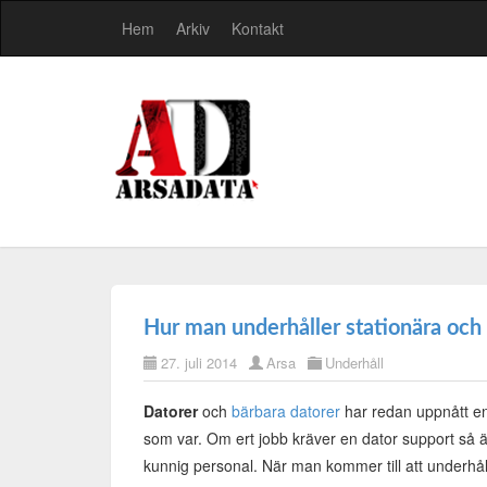
Hem
Arkiv
Kontakt
Hur man underhåller stationära och 
27. juli 2014
Arsa
Underhåll
Datorer
och
bärbara datorer
har redan uppnått en
som var. Om ert jobb kräver en dator support så ä
kunnig personal. När man kommer till att underhål